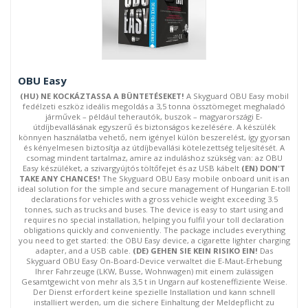
OBU Easy
(HU) NE KOCKÁZTASSA A BÜNTETÉSEKET!
A Skyguard OBU Easy mobil
fedélzeti eszköz ideális megoldás a 3,5 tonna össztömeget meghaladó
járművek – például teherautók, buszok – magyarországi E-
útdíjbevallásának egyszerű és biztonságos kezelésére. A készülék
könnyen használatba vehető, nem igényel külön beszerelést, így gyorsan
és kényelmesen biztosítja az útdíjbevallási kötelezettség teljesítését. A
csomag mindent tartalmaz, amire az induláshoz szükség van: az OBU
Easy készüléket, a szivargyújtós töltőfejet és az USB kábelt
(EN) DON'T
TAKE ANY CHANCES!
The Skyguard OBU Easy mobile onboard unit is an
ideal solution for the simple and secure management of Hungarian E-toll
declarations for vehicles with a gross vehicle weight exceeding 3.5
tonnes, such as trucks and buses. The device is easy to start using and
requires no special installation, helping you fulfil your toll declaration
obligations quickly and conveniently. The package includes everything
you need to get started: the OBU Easy device, a cigarette lighter charging
adapter, and a USB cable.
(DE) GEHEN SIE KEIN RISIKO EIN!
Das
Skyguard OBU Easy On-Board-Device verwaltet die E-Maut-Erhebung
Ihrer Fahrzeuge (LKW, Busse, Wohnwagen) mit einem zulässigen
Gesamtgewicht von mehr als 3,5 t in Ungarn auf kosteneffiziente Weise.
Der Dienst erfordert keine spezielle Installation und kann schnell
installiert werden, um die sichere Einhaltung der Meldepflicht zu