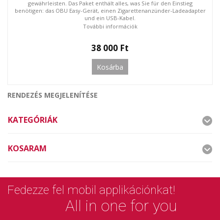
gewährleisten. Das Paket enthält alles, was Sie für den Einstieg
benötigen: das OBU Easy-Gerät, einen Zigarettenanzünder-Ladeadapter
und ein USB-Kabel.
További információk
38 000 Ft
Kosárba
RENDEZÉS MEGJELENÍTÉSE
KATEGÓRIÁK
KOSARAM
Fedezze fel mobil applikációnkat!
All in one for you