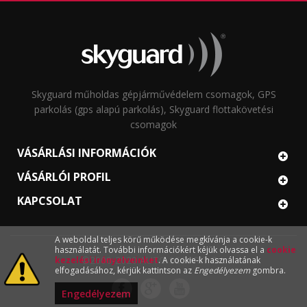
Skyguard műholdas gépjárművédelem csomagok, GPS
parkolás (gps alapú parkolás), Skyguard flottakövetési
csomagok
VÁSÁRLÁSI INFORMÁCIÓK
VÁSÁRLÓI PROFIL
KAPCSOLAT
A weboldal teljes körű működése megkívánja a cookie-k
használatát. További információkért kéjük olvassa el a
cookie
©2000-2020 AUTO SECURIT Zrt.
kezelési irányelveinket
. A cookie-k használatának
elfogadásához, kérjük kattintson az
Engedélyezem
gombra.
Engedélyezem