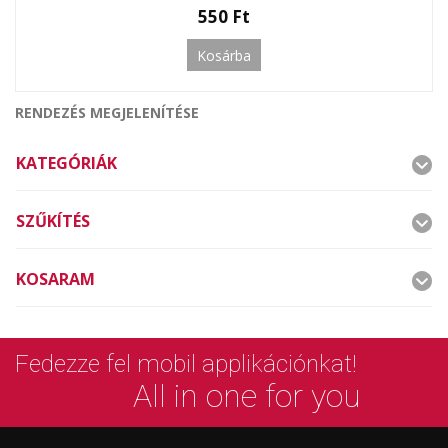
550 Ft
Kosárba
RENDEZÉS MEGJELENÍTÉSE
KATEGÓRIÁK
SZŰKÍTÉS
KOSARAM
Fedezze fel mobil applikációnkat!
All in one for you